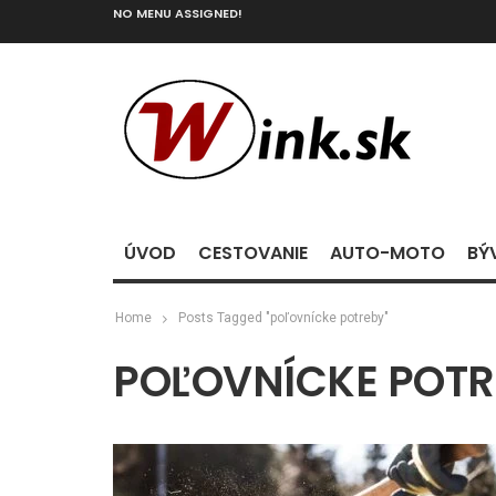
NO MENU ASSIGNED!
ÚVOD
CESTOVANIE
AUTO-MOTO
BÝ
Home
Posts Tagged "poľovnícke potreby"
POĽOVNÍCKE POTR