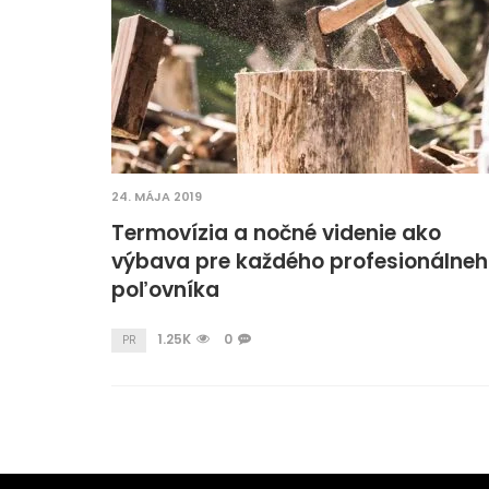
24. MÁJA 2019
Termovízia a nočné videnie ako
výbava pre každého profesionálne
poľovníka
1.25K
0
PR