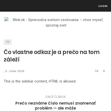
LOGIN
PR
Čo vlastne odkaz je a prečo na tom
záleží
14
0
,
11. JÚNA 2026
This is the sidebar content, HTML is allowed.
ĎAĽŠÍ ČLÁNOK
Prečo neznáme číslo nemusí znamenať
problém — ale môže