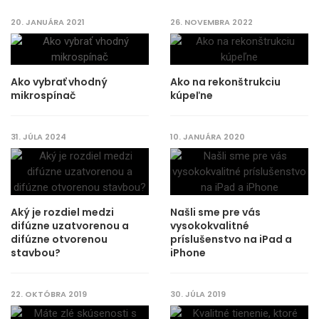
20. JANUÁRA 2021
26. NOVEMBRA 2022
Ako vybrať vhodný
Ako na rekonštrukciu
mikrospínač
kúpeľne
31. JÚLA 2024
10. JANUÁRA 2020
Aký je rozdiel medzi
Našli sme pre vás
difúzne uzatvorenou a
vysokokvalitné
difúzne otvorenou
príslušenstvo na iPad a
stavbou?
iPhone
22. OKTÓBRA 2019
30. JÚLA 2019