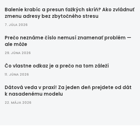
Balenie krabíc a presun ťažkých skríň? Ako zvládnuť
zmenu adresy bez zbytočného stresu
7. JÚLA 2026
Prečo neznáme číslo nemusí znamenať problém —
ale môže
29. JÚNA 2026
Čo vlastne odkaz je a prečo na tom záleží
11. JÚNA 2026
Dátová veda v praxi! Za jeden deň prejdete od dát
k nasadenému modelu
22. MÁJA 2026