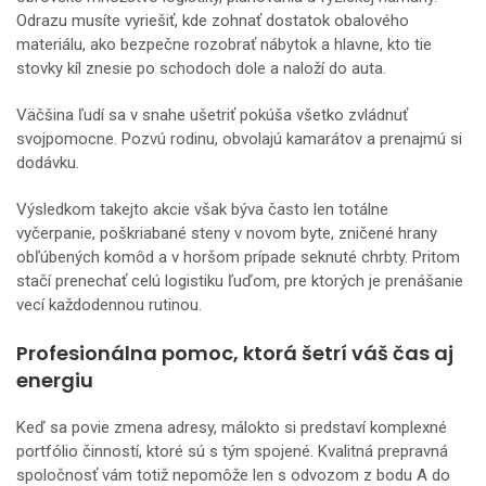
Odrazu musíte vyriešiť, kde zohnať dostatok obalového
materiálu, ako bezpečne rozobrať nábytok a hlavne, kto tie
stovky kíl znesie po schodoch dole a naloží do auta.
Väčšina ľudí sa v snahe ušetriť pokúša všetko zvládnuť
svojpomocne. Pozvú rodinu, obvolajú kamarátov a prenajmú si
dodávku.
Výsledkom takejto akcie však býva často len totálne
vyčerpanie, poškriabané steny v novom byte, zničené hrany
obľúbených komôd a v horšom prípade seknuté chrbty. Pritom
stačí prenechať celú logistiku ľuďom, pre ktorých je prenášanie
vecí každodennou rutinou.
Profesionálna pomoc, ktorá šetrí váš čas aj
energiu
Keď sa povie zmena adresy, málokto si predstaví komplexné
portfólio činností, ktoré sú s tým spojené. Kvalitná prepravná
spoločnosť vám totiž nepomôže len s odvozom z bodu A do