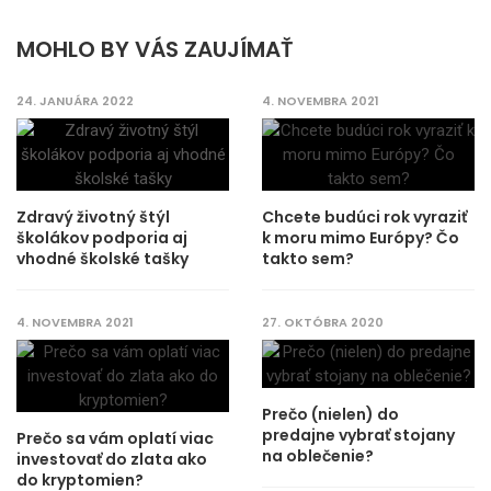
MOHLO BY VÁS ZAUJÍMAŤ
24. JANUÁRA 2022
4. NOVEMBRA 2021
Zdravý životný štýl
Chcete budúci rok vyraziť
školákov podporia aj
k moru mimo Európy? Čo
vhodné školské tašky
takto sem?
4. NOVEMBRA 2021
27. OKTÓBRA 2020
Prečo (nielen) do
predajne vybrať stojany
Prečo sa vám oplatí viac
na oblečenie?
investovať do zlata ako
do kryptomien?