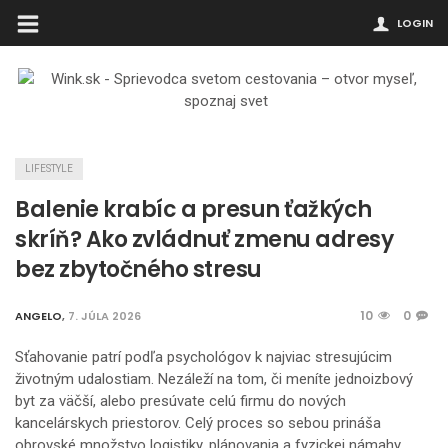
LOGIN
LIFESTYLE
Balenie krabíc a presun ťažkých
skríň? Ako zvládnuť zmenu adresy
bez zbytočného stresu
10
0
ANGELO
,
7. JÚLA 2026
Sťahovanie patrí podľa psychológov k najviac stresujúcim
životným udalostiam. Nezáleží na tom, či meníte jednoizbový
byt za väčší, alebo presúvate celú firmu do nových
kancelárskych priestorov. Celý proces so sebou prináša
obrovské množstvo logistiky, plánovania a fyzickej námahy.