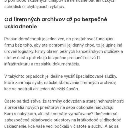
S pomocou skúsených chlapov sa nemusíte báť ani úzkych
schodísk či chýbajúcich výťahov.
Od firemných archívov až po bezpečné
uskladnenie
Presun domácnosti je jedna vec, no presťahovať fungujúcu
firmu bez toho, aby ste ochromili jej denný chod, to je úplne iná
úroveň logistiky. Firmy okrem bežných kancelárskych stoličiek a
stolov často potrebujú bezpečne presunúť citlivú IT
infraštruktúru a rozsiahlu dokumentáciu.
V takýchto prípadoch je ideálne využiť špecializované služby,
ktoré zahŕňajú systematické sťahovanie firemných archívov,
kde sa nestratí ani jeden dôležitý šanón.
Často sa tiež stáva, že termíny odovzdania starej nehnuteľnosti
a prebratia nových priestorov na seba dokonale nadväzujú.
Kam s nábytkom, ak ešte nemáte vymaľované? Riešením sú
zabezpečené skladovacie priestory na krátkodobé aj dlhodobé
uskladnenie, kde vaše veci počkajú v čistote a suchu. A ak sa