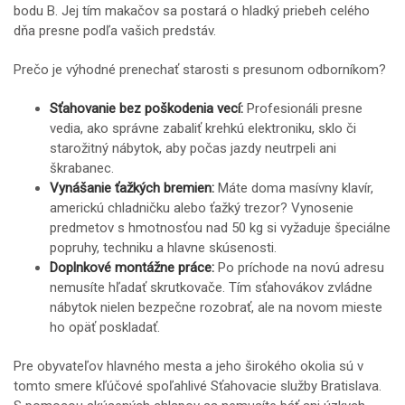
bodu B. Jej tím makačov sa postará o hladký priebeh celého
dňa presne podľa vašich predstáv.
Prečo je výhodné prenechať starosti s presunom odborníkom?
Sťahovanie bez poškodenia vecí:
Profesionáli presne
vedia, ako správne zabaliť krehkú elektroniku, sklo či
starožitný nábytok, aby počas jazdy neutrpeli ani
škrabanec.
Vynášanie ťažkých bremien:
Máte doma masívny klavír,
americkú chladničku alebo ťažký trezor? Vynosenie
predmetov s hmotnosťou nad 50 kg si vyžaduje špeciálne
popruhy, techniku a hlavne skúsenosti.
Doplnkové montážne práce:
Po príchode na novú adresu
nemusíte hľadať skrutkovače. Tím sťahovákov zvládne
nábytok nielen bezpečne rozobrať, ale na novom mieste
ho opäť poskladať.
Pre obyvateľov hlavného mesta a jeho širokého okolia sú v
tomto smere kľúčové spoľahlivé
Sťahovacie služby Bratislava
.