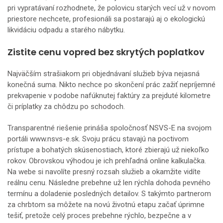
pri vypratávaní rozhodnete, že polovicu starých vecí už v novom
priestore nechcete, profesionáli sa postarajú aj o ekologickú
likvidáciu odpadu a starého nábytku.
Zistite cenu vopred bez skrytých poplatkov
Najväčším strašiakom pri objednávaní služieb býva nejasná
konečná suma. Nikto nechce po skončení prác zažiť nepríjemné
prekvapenie v podobe nafúknutej faktúry za prejduté kilometre
či príplatky za chôdzu po schodoch.
Transparentné riešenie prináša spoločnosť NSVS-E na svojom
portáli
www.nsvs-e.sk
. Svoju prácu stavajú na poctivom
prístupe a bohatých skúsenostiach, ktoré zbierajú už niekoľko
rokov. Obrovskou výhodou je ich prehľadná online kalkulačka.
Na webe si navolíte presný rozsah služieb a okamžite vidíte
reálnu cenu. Následne prebehne už len rýchla dohoda pevného
termínu a doladenie posledných detailov. S takýmto partnerom
za chrbtom sa môžete na novú životnú etapu začať úprimne
tešiť, pretože celý proces prebehne rýchlo, bezpečne a v