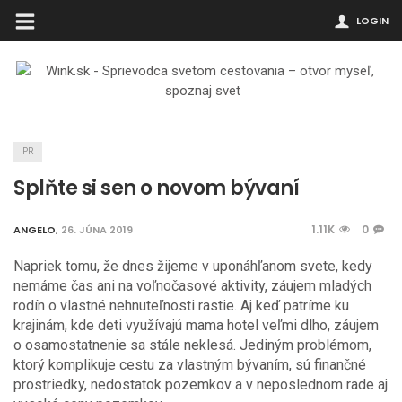
LOGIN
PR
Splňte si sen o novom bývaní
1.11K
0
ANGELO
,
26. JÚNA 2019
Napriek tomu, že dnes žijeme v uponáhľanom svete, kedy
nemáme čas ani na voľnočasové aktivity, záujem mladých
rodín o vlastné nehnuteľnosti rastie. Aj keď patríme ku
krajinám, kde deti využívajú mama hotel veľmi dlho, záujem
o osamostatnenie sa stále neklesá. Jediným problémom,
ktorý komplikuje cestu za vlastným bývaním, sú finančné
prostriedky, nedostatok pozemkov a v neposlednom rade aj