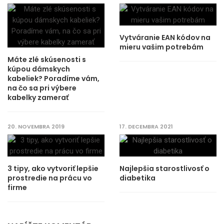
Vytváranie EAN kódov na
mieru vašim potrebám
Máte zlé skúsenosti s
kúpou dámskych
kabeliek? Poradíme vám,
na čo sa pri výbere
kabelky zamerať
20. NOVEMBRA 2019
17. DECEMBRA 2021
3 tipy, ako vytvoriť lepšie
Najlepšia starostlivosť o
prostredie na prácu vo
diabetika
firme