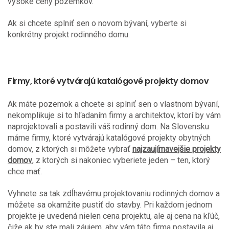
vysoké ceny pozemkov.
Ak si chcete splniť sen o novom bývaní, vyberte si
konkrétny projekt rodinného domu.
Firmy, ktoré vytvárajú katalógové projekty domov
Ak máte pozemok a chcete si splniť sen o vlastnom bývaní,
nekomplikuje si to hľadaním firmy a architektov, ktorí by vám
naprojektovali a postavili váš rodinný dom. Na Slovensku
máme firmy, ktoré vytvárajú katalógové projekty obytných
domov, z ktorých si môžete vybrať
najzaujímavejšie projekty
domov
, z ktorých si nakoniec vyberiete jeden – ten, ktorý
chce mať.
Vyhnete sa tak zdĺhavému projektovaniu rodinných domov a
môžete sa okamžite pustiť do stavby. Pri každom jednom
projekte je uvedená nielen cena projektu, ale aj cena na kľúč,
čiže ak by ste mali záujem, aby vám táto firma postavila aj