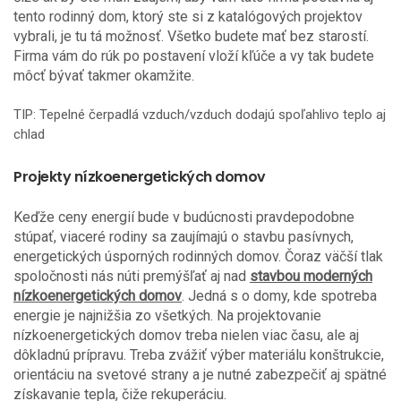
tento rodinný dom, ktorý ste si z katalógových projektov
vybrali, je tu tá možnosť. Všetko budete mať bez starostí.
Firma vám do rúk po postavení vloží kľúče a vy tak budete
môcť bývať takmer okamžite.
TIP:
Tepelné čerpadlá vzduch/vzduch
dodajú spoľahlivo teplo aj
chlad
Projekty nízkoenergetických domov
Keďže ceny energií bude v budúcnosti pravdepodobne
stúpať, viaceré rodiny sa zaujímajú o stavbu pasívnych,
energetických úsporných rodinných domov. Čoraz väčší tlak
spoločnosti nás núti premýšľať aj nad
stavbou moderných
nízkoenergetických domov
. Jedná s o domy, kde spotreba
energie je najnižšia zo všetkých. Na projektovanie
nízkoenergetických domov treba nielen viac času, ale aj
dôkladnú prípravu. Treba zvážiť výber materiálu konštrukcie,
orientáciu na svetové strany a je nutné zabezpečiť aj spätné
získavanie tepla, čiže rekuperáciu.