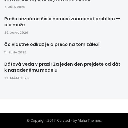
7. JÚLA 2026
Prečo neznáme číslo nemusí znamenať problém —
ale môže
29. JÚNA 2026
Čo vlastne odkaz je a prečo na tom záleží
11. JÚNA 2026
Dátová veda v praxi! Za jeden deň prejdete od dát
k nasadenému modelu
22. MÁJA 2026
© Copyright 2017. Curated - by Maha Themes.