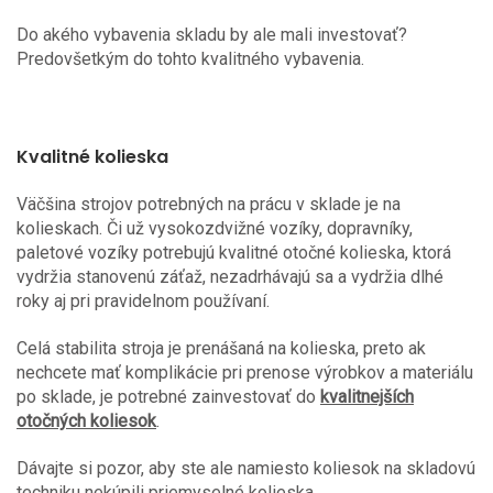
Do akého vybavenia skladu by ale mali investovať?
Predovšetkým do tohto kvalitného vybavenia.
Kvalitné kolieska
Väčšina strojov potrebných na prácu v sklade je na
kolieskach. Či už vysokozdvižné vozíky, dopravníky,
paletové vozíky potrebujú kvalitné otočné kolieska, ktorá
vydržia stanovenú záťaž, nezadrhávajú sa a vydržia dlhé
roky aj pri pravidelnom používaní.
Celá stabilita stroja je prenášaná na kolieska, preto ak
nechcete mať komplikácie pri prenose výrobkov a materiálu
po sklade, je potrebné zainvestovať do
kvalitnejších
otočných koliesok
.
Dávajte si pozor, aby ste ale namiesto koliesok na skladovú
techniku nekúpili priemyselné kolieska.