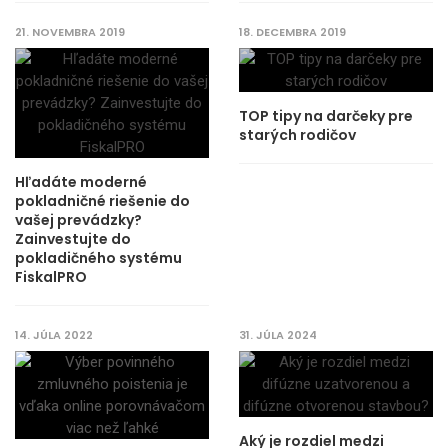
21. NOVEMBRA 2019
18. DECEMBRA 2019
TOP tipy na darčeky pre
starých rodičov
Hľadáte moderné
pokladničné riešenie do
vašej prevádzky?
Zainvestujte do
pokladičného systému
FiskalPRO
14. JÚLA 2022
31. JÚLA 2024
Aký je rozdiel medzi