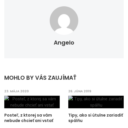
Angelo
MOHLO BY VÁS ZAUJÍMAŤ
23. MÁJA 2020
26. JÚNA 2019
Posteľ, z ktorej sa vám
Tipy, ako si útulne zariadiť
nebude chcieť ani vstať
spálňu