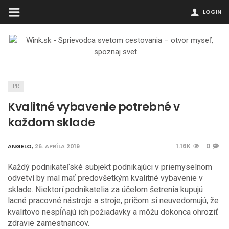
LOGIN
PR
Kvalitné vybavenie potrebné v
každom sklade
1.16K
0
ANGELO
,
26. APRÍLA 2019
Každý podnikateľské subjekt podnikajúci v priemyselnom
odvetví by mal mať predovšetkým kvalitné vybavenie v
sklade. Niektorí podnikatelia za účelom šetrenia kupujú
lacné pracovné nástroje a stroje, pričom si neuvedomujú, že
kvalitovo nespĺňajú ich požiadavky a môžu dokonca ohroziť
zdravie zamestnancov.